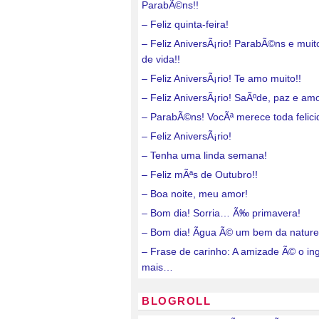
ParabÃ©ns!!
– Feliz quinta-feira!
– Feliz AniversÃ¡rio! ParabÃ©ns e mui
de vida!!
– Feliz AniversÃ¡rio! Te amo muito!!
– Feliz AniversÃ¡rio! SaÃºde, paz e amo
– ParabÃ©ns! VocÃª merece toda felici
– Feliz AniversÃ¡rio!
– Tenha uma linda semana!
– Feliz mÃªs de Outubro!!
– Boa noite, meu amor!
– Bom dia! Sorria… Ã‰ primavera!
– Bom dia! Ãgua Ã© um bem da nature
– Frase de carinho: A amizade Ã© o in
mais…
BLOGROLL