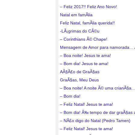
– Feliz 2017!! Feliz Ano Novo!
Natal em famÃ­lia
Feliz Natal, famÃ­lia querida!!
-LÃ¡grimas do CÃ©u
– Corinthians Ã© Chape!
Mensagem de Amor para namorada…
– Boa noite! Jesus te ama!
– Bom dia! Jesus te ama!
AÃ§Ã£o de GraÃ§as
GraÃ§as, Meu Deus
– Boa noite! A noite Ã© uma crianÃ§a
– Bom dia!
– Feliz Natal! Jesus te ama!
– Bom dia! Ã‰ tempo de dar graÃ§as
– NÃ£o digo do Natal (Pedro Tamen)
– Feliz Natal! Jesus te ama!