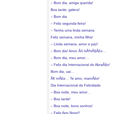
– Bom dia, amiga querida!
Boa tarde, galera!
– Bom dia
– Feliz segunda-feira!
– Tenha uma linda semana
Feliz semana, minha filha!
– Linda semana, amor e paz!
– Bom dia! Amor Ã© bÃªnÃ§Ã£o…
– Bom dia, meu amor…
– Feliz dia Internacional do AbraÃ§o!
Bom dia, uai…
Ã€ mÃ£e… Te amo, mamÃ£e!
Dia Internacional da Felicidade
– Boa noite, meu amor…
– Boa tarde!
– Boa noite, bons sonhos!
– Feliz Ano Novo!!