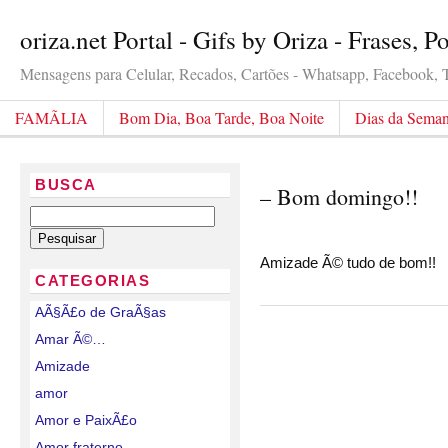
oriza.net Portal - Gifs by Oriza - Frases, 
Mensagens para Celular, Recados, Cartões - Whatsapp, Facebook, Tw
FAMÃLIA
Bom Dia, Boa Tarde, Boa Noite
Dias da Sema
BUSCA
– Bom domingo!!
Amizade Ã© tudo de bom!!
CATEGORIAS
AÃ§Ã£o de GraÃ§as
Amar Ã©…
Amizade
amor
Amor e PaixÃ£o
Amor fraterno