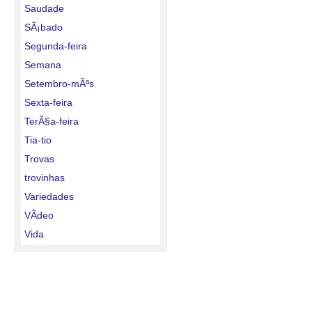
Saudade
SÃ¡bado
Segunda-feira
Semana
Setembro-mÃªs
Sexta-feira
TerÃ§a-feira
Tia-tio
Trovas
trovinhas
Variedades
VÃ­deo
Vida