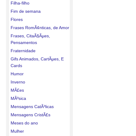
Filha-filho
Fim de semana
Flores
Frases RomÃ¢nticas, de Amor
Frases, CitaÃ§Ãµes,
Pensamentos
Fraternidade
Gifs Animados, CartÃµes, E
Cards
Humor
Inverno
MÃ£es
MÃºsica
Mensagens CatÃ³licas
Mensagens CristÃ£s
Meses do ano
Mulher