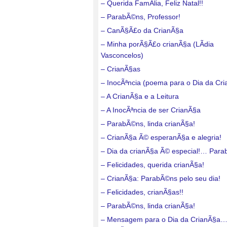
– Querida FamÃ­lia, Feliz Natal!!
– ParabÃ©ns, Professor!
– CanÃ§Ã£o da CrianÃ§a
– Minha porÃ§Ã£o crianÃ§a (LÃ­dia
Vasconcelos)
– CrianÃ§as
– InocÃªncia (poema para o Dia da Cr
– A CrianÃ§a e a Leitura
– A InocÃªncia de ser CrianÃ§a
– ParabÃ©ns, linda crianÃ§a!
– CrianÃ§a Ã© esperanÃ§a e alegria!
– Dia da crianÃ§a Ã© especial!… Para
– Felicidades, querida crianÃ§a!
– CrianÃ§a: ParabÃ©ns pelo seu dia!
– Felicidades, crianÃ§as!!
– ParabÃ©ns, linda crianÃ§a!
– Mensagem para o Dia da CrianÃ§a