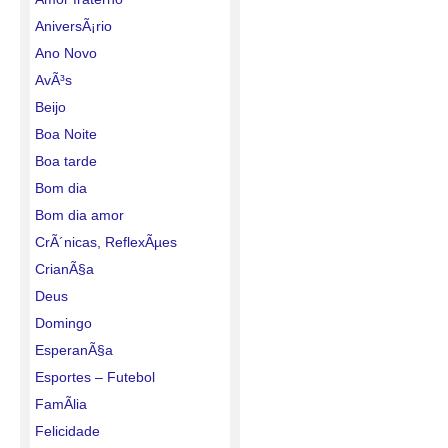
AniversÃ¡rio
Ano Novo
AvÃ³s
Beijo
Boa Noite
Boa tarde
Bom dia
Bom dia amor
CrÃ´nicas, ReflexÃµes
CrianÃ§a
Deus
Domingo
EsperanÃ§a
Esportes – Futebol
FamÃ­lia
Felicidade