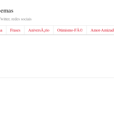
Poemas
itter, redes sociais
na
Frases
AniversÃ¡rio
Otimismo-FÃ©
Amor-Amizad