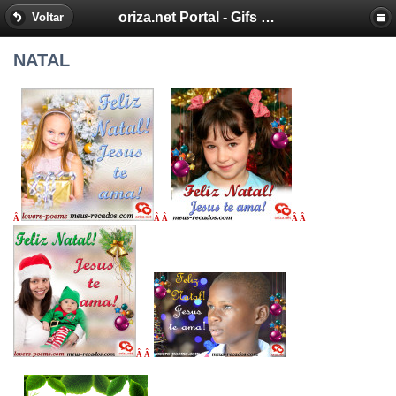
oriza.net Portal - Gifs by Oriza - Frases, Poemas
Voltar
NATAL
Â
Â Â
Â Â
Â Â