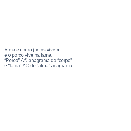
Alma e corpo juntos vivem
e o porco vive na lama.
“Porco” Ã© anagrama de “corpo”
e “lama” Ã© de “alma” anagrama.