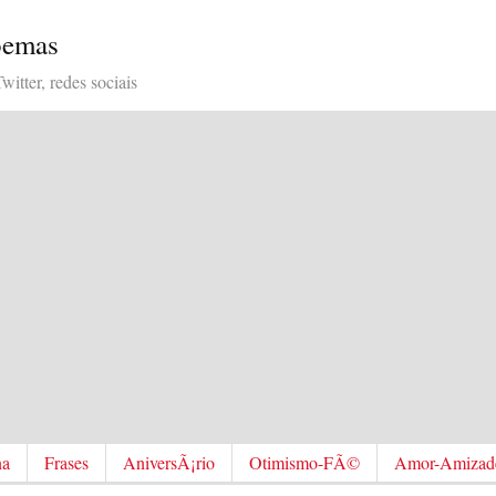
Poemas
itter, redes sociais
na
Frases
AniversÃ¡rio
Otimismo-FÃ©
Amor-Amizad