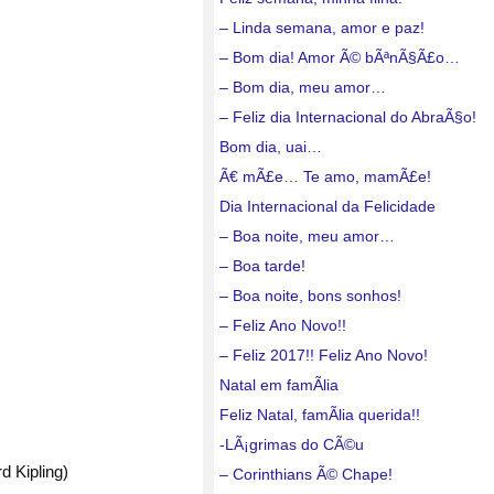
– Linda semana, amor e paz!
– Bom dia! Amor Ã© bÃªnÃ§Ã£o…
– Bom dia, meu amor…
– Feliz dia Internacional do AbraÃ§o!
Bom dia, uai…
Ã€ mÃ£e… Te amo, mamÃ£e!
Dia Internacional da Felicidade
– Boa noite, meu amor…
– Boa tarde!
– Boa noite, bons sonhos!
– Feliz Ano Novo!!
– Feliz 2017!! Feliz Ano Novo!
Natal em famÃ­lia
Feliz Natal, famÃ­lia querida!!
-LÃ¡grimas do CÃ©u
d Kipling)
– Corinthians Ã© Chape!