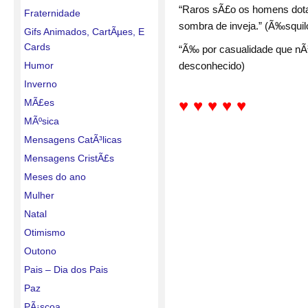
“Raros sÃ£o os homens dota
Fraternidade
sombra de inveja.” (Ã‰squil
Gifs Animados, CartÃµes, E
Cards
“Ã‰ por casualidade que nÃ
Humor
desconhecido)
Inverno
♥ ♥ ♥ ♥ ♥
MÃ£es
MÃºsica
Mensagens CatÃ³licas
Mensagens CristÃ£s
Meses do ano
Mulher
Natal
Otimismo
Outono
Pais – Dia dos Pais
Paz
PÃ¡scoa