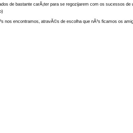
dos de bastante carÃ¡ter para se regozijarem com os sucessos d
o)
³s nos encontramos, atravÃ©s de escolha que nÃ³s ficamos os amig