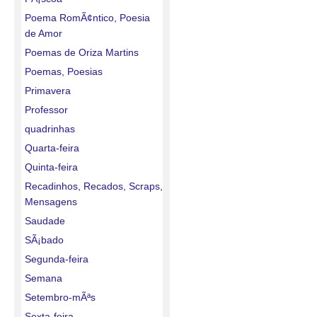
Poema RomÃ¢ntico, Poesia
de Amor
Poemas de Oriza Martins
Poemas, Poesias
Primavera
Professor
quadrinhas
Quarta-feira
Quinta-feira
Recadinhos, Recados, Scraps,
Mensagens
Saudade
SÃ¡bado
Segunda-feira
Semana
Setembro-mÃªs
Sexta-feira