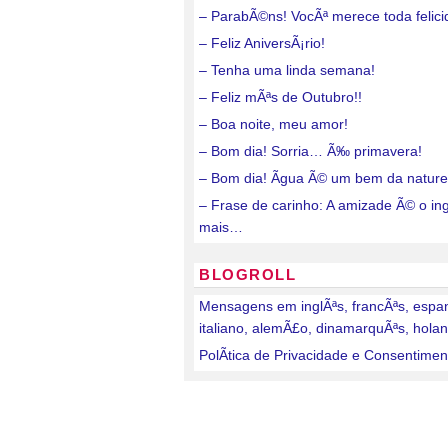
– ParabÃ©ns! VocÃª merece toda felici
– Feliz AniversÃ¡rio!
– Tenha uma linda semana!
– Feliz mÃªs de Outubro!!
– Boa noite, meu amor!
– Bom dia! Sorria… Ã‰ primavera!
– Bom dia! Ãgua Ã© um bem da nature
– Frase de carinho: A amizade Ã© o in
mais…
BLOGROLL
Mensagens em inglÃªs, francÃªs, espa
italiano, alemÃ£o, dinamarquÃªs, hola
PolÃ­tica de Privacidade e Consentimen