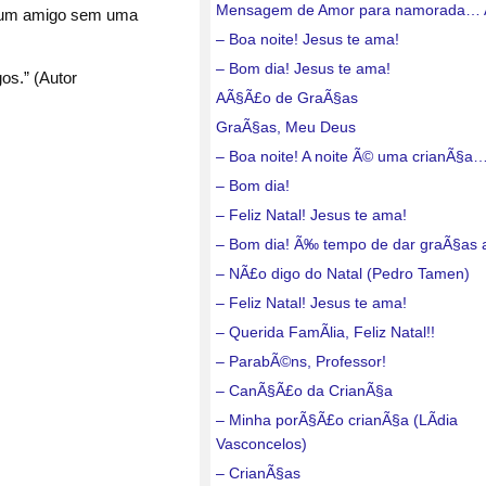
Mensagem de Amor para namorada…
e um amigo sem uma
– Boa noite! Jesus te ama!
– Bom dia! Jesus te ama!
os.” (Autor
AÃ§Ã£o de GraÃ§as
GraÃ§as, Meu Deus
– Boa noite! A noite Ã© uma crianÃ§a
– Bom dia!
– Feliz Natal! Jesus te ama!
– Bom dia! Ã‰ tempo de dar graÃ§as
– NÃ£o digo do Natal (Pedro Tamen)
– Feliz Natal! Jesus te ama!
– Querida FamÃ­lia, Feliz Natal!!
– ParabÃ©ns, Professor!
– CanÃ§Ã£o da CrianÃ§a
– Minha porÃ§Ã£o crianÃ§a (LÃ­dia
Vasconcelos)
– CrianÃ§as