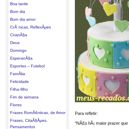
Boa tarde
Bom dia
Bom dia amor
CrÃ´nicas, ReflexÃµes
CrianÃ§a
Deus
Domingo
EsperanÃ§a
Esportes – Futebol
FamÃ­lia
Felicidade
Filha-filho
Fim de semana
Flores
Frases RomÃ¢nticas, de Amor
Para refletir:
Frases, CitaÃ§Ãµes,
“NÃ£o hÃ¡ maior prazer que 
Pensamentos