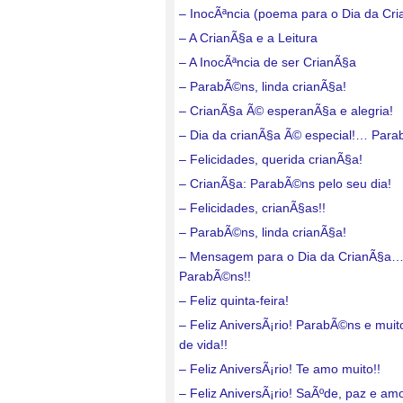
– InocÃªncia (poema para o Dia da Cr
– A CrianÃ§a e a Leitura
– A InocÃªncia de ser CrianÃ§a
– ParabÃ©ns, linda crianÃ§a!
– CrianÃ§a Ã© esperanÃ§a e alegria!
– Dia da crianÃ§a Ã© especial!… Para
– Felicidades, querida crianÃ§a!
– CrianÃ§a: ParabÃ©ns pelo seu dia!
– Felicidades, crianÃ§as!!
– ParabÃ©ns, linda crianÃ§a!
– Mensagem para o Dia da CrianÃ§a
ParabÃ©ns!!
– Feliz quinta-feira!
– Feliz AniversÃ¡rio! ParabÃ©ns e mui
de vida!!
– Feliz AniversÃ¡rio! Te amo muito!!
– Feliz AniversÃ¡rio! SaÃºde, paz e amo