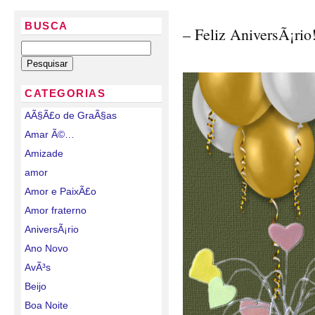
BUSCA
– Feliz AniversÃ¡rio
CATEGORIAS
AÃ§Ã£o de GraÃ§as
Amar Ã©…
Amizade
amor
Amor e PaixÃ£o
Amor fraterno
AniversÃ¡rio
Ano Novo
AvÃ³s
Beijo
Boa Noite