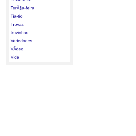
TerÃ§a-feira
Tia-tio
Trovas
trovinhas
Variedades
VÃ­deo
Vida