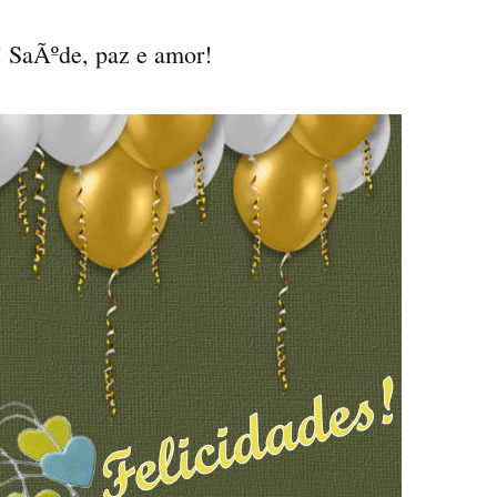
! SaÃºde, paz e amor!