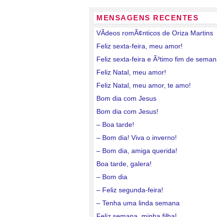
MENSAGENS RECENTES
VÃ­deos romÃ¢nticos de Oriza Martins
Feliz sexta-feira, meu amor!
Feliz sexta-feira e Ã³timo fim de sema
Feliz Natal, meu amor!
Feliz Natal, meu amor, te amo!
Bom dia com Jesus
Bom dia com Jesus!
– Boa tarde!
– Bom dia! Viva o inverno!
– Bom dia, amiga querida!
Boa tarde, galera!
– Bom dia
– Feliz segunda-feira!
– Tenha uma linda semana
Feliz semana, minha filha!