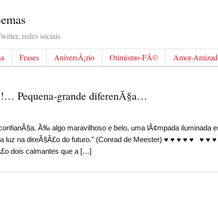
Poemas
itter, redes sociais
na
Frases
AniversÃ¡rio
Otimismo-FÃ©
Amor-Amizad
ra!… Pequena-grande diferenÃ§a…
confianÃ§a. Ã‰ algo maravilhoso e belo, uma lÃ¢mpada iluminada
 luz na direÃ§Ã£o do futuro.” (Conrad de Meester) ♥ ♥ ♥ ♥ ♥ ♥ ♥ 
£o dois calmantes que a […]