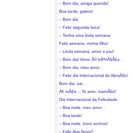
– Bom dia, amiga querida!
Boa tarde, galera!
– Bom dia
– Feliz segunda-feira!
– Tenha uma linda semana
Feliz semana, minha filha!
– Linda semana, amor e paz!
– Bom dia! Amor Ã© bÃªnÃ§Ã£o…
– Bom dia, meu amor…
– Feliz dia Internacional do AbraÃ§o!
Bom dia, uai…
Ã€ mÃ£e… Te amo, mamÃ£e!
Dia Internacional da Felicidade
– Boa noite, meu amor…
– Boa tarde!
– Boa noite, bons sonhos!
– Feliz Ano Novo!!