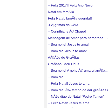
– Feliz 2017!! Feliz Ano Novo!
Natal em famÃ­lia
Feliz Natal, famÃ­lia querida!!
-LÃ¡grimas do CÃ©u
– Corinthians Ã© Chape!
Mensagem de Amor para namorada…
– Boa noite! Jesus te ama!
– Bom dia! Jesus te ama!
AÃ§Ã£o de GraÃ§as
GraÃ§as, Meu Deus
– Boa noite! A noite Ã© uma crianÃ§a
– Bom dia!
– Feliz Natal! Jesus te ama!
– Bom dia! Ã‰ tempo de dar graÃ§as
– NÃ£o digo do Natal (Pedro Tamen)
– Feliz Natal! Jesus te ama!