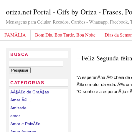
oriza.net Portal - Gifs by Oriza - Frases, 
Mensagens para Celular, Recados, Cartões - Whatsapp, Facebook, Tw
FAMÃLIA
Bom Dia, Boa Tarde, Boa Noite
Dias da Sema
BUSCA
– Feliz Segunda-fei
“A esperanÃ§a Ã© cheia de 
CATEGORIAS
Ã‰ o motor da vida. Ã‰ uma
“O sonho e a esperanÃ§a sÃ
AÃ§Ã£o de GraÃ§as
Amar Ã©…
Amizade
amor
Amor e PaixÃ£o
Amor fraterno