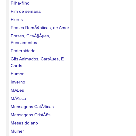
Filha-filho
Fim de semana
Flores
Frases RomÃ¢nticas, de Amor
Frases, CitaÃ§Ãµes,
Pensamentos
Fraternidade
Gifs Animados, CartÃµes, E
Cards
Humor
Inverno
MÃ£es
MÃºsica
Mensagens CatÃ³licas
Mensagens CristÃ£s
Meses do ano
Mulher