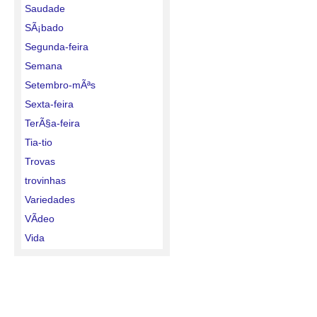
Saudade
SÃ¡bado
Segunda-feira
Semana
Setembro-mÃªs
Sexta-feira
TerÃ§a-feira
Tia-tio
Trovas
trovinhas
Variedades
VÃ­deo
Vida