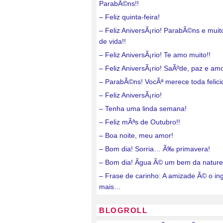
ParabÃ©ns!!
– Feliz quinta-feira!
– Feliz AniversÃ¡rio! ParabÃ©ns e mui
de vida!!
– Feliz AniversÃ¡rio! Te amo muito!!
– Feliz AniversÃ¡rio! SaÃºde, paz e amo
– ParabÃ©ns! VocÃª merece toda felici
– Feliz AniversÃ¡rio!
– Tenha uma linda semana!
– Feliz mÃªs de Outubro!!
– Boa noite, meu amor!
– Bom dia! Sorria… Ã‰ primavera!
– Bom dia! Ãgua Ã© um bem da nature
– Frase de carinho: A amizade Ã© o in
mais…
BLOGROLL