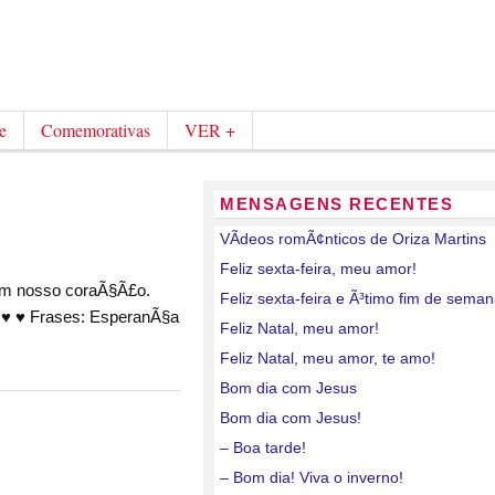
e
Comemorativas
VER +
MENSAGENS RECENTES
VÃ­deos romÃ¢nticos de Oriza Martins
Feliz sexta-feira, meu amor!
 em nosso coraÃ§Ã£o.
Feliz sexta-feira e Ã³timo fim de sema
♥ ♥ ♥ Frases: EsperanÃ§a
Feliz Natal, meu amor!
Feliz Natal, meu amor, te amo!
Bom dia com Jesus
Bom dia com Jesus!
– Boa tarde!
– Bom dia! Viva o inverno!