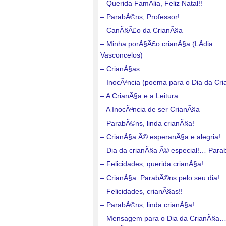
– Querida FamÃ­lia, Feliz Natal!!
– ParabÃ©ns, Professor!
– CanÃ§Ã£o da CrianÃ§a
– Minha porÃ§Ã£o crianÃ§a (LÃ­dia
Vasconcelos)
– CrianÃ§as
– InocÃªncia (poema para o Dia da Cr
– A CrianÃ§a e a Leitura
– A InocÃªncia de ser CrianÃ§a
– ParabÃ©ns, linda crianÃ§a!
– CrianÃ§a Ã© esperanÃ§a e alegria!
– Dia da crianÃ§a Ã© especial!… Para
– Felicidades, querida crianÃ§a!
– CrianÃ§a: ParabÃ©ns pelo seu dia!
– Felicidades, crianÃ§as!!
– ParabÃ©ns, linda crianÃ§a!
– Mensagem para o Dia da CrianÃ§a