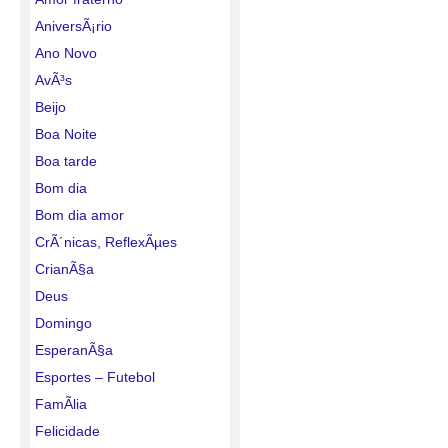
AniversÃ¡rio
Ano Novo
AvÃ³s
Beijo
Boa Noite
Boa tarde
Bom dia
Bom dia amor
CrÃ´nicas, ReflexÃµes
CrianÃ§a
Deus
Domingo
EsperanÃ§a
Esportes – Futebol
FamÃ­lia
Felicidade