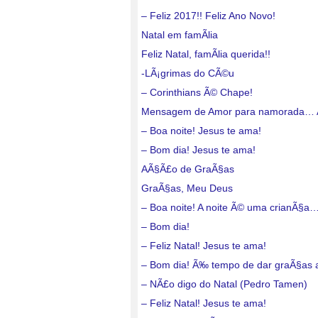
– Feliz 2017!! Feliz Ano Novo!
Natal em famÃ­lia
Feliz Natal, famÃ­lia querida!!
-LÃ¡grimas do CÃ©u
– Corinthians Ã© Chape!
Mensagem de Amor para namorada…
– Boa noite! Jesus te ama!
– Bom dia! Jesus te ama!
AÃ§Ã£o de GraÃ§as
GraÃ§as, Meu Deus
– Boa noite! A noite Ã© uma crianÃ§a
– Bom dia!
– Feliz Natal! Jesus te ama!
– Bom dia! Ã‰ tempo de dar graÃ§as
– NÃ£o digo do Natal (Pedro Tamen)
– Feliz Natal! Jesus te ama!