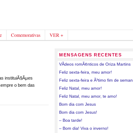
e
Comemorativas
VER +
MENSAGENS RECENTES
VÃ­deos romÃ¢nticos de Oriza Martins
Feliz sexta-feira, meu amor!
as instituiÃ§Ãµes
Feliz sexta-feira e Ã³timo fim de sema
 sempre o bem das
Feliz Natal, meu amor!
Feliz Natal, meu amor, te amo!
Bom dia com Jesus
Bom dia com Jesus!
– Boa tarde!
– Bom dia! Viva o inverno!