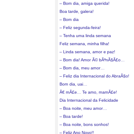
– Bom dia, amiga querida!
Boa tarde, galera!
– Bom dia
– Feliz segunda-feira!
– Tenha uma linda semana
Feliz semana, minha filha!
– Linda semana, amor e paz!
– Bom dia! Amor Ã© bÃªnÃ§Ã£o…
– Bom dia, meu amor…
– Feliz dia Internacional do AbraÃ§o!
Bom dia, uai…
Ã€ mÃ£e… Te amo, mamÃ£e!
Dia Internacional da Felicidade
– Boa noite, meu amor…
– Boa tarde!
– Boa noite, bons sonhos!
– Feliz Ano Novo!!