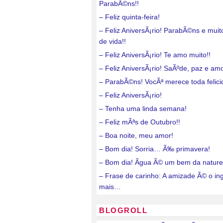
ParabÃ©ns!!
– Feliz quinta-feira!
– Feliz AniversÃ¡rio! ParabÃ©ns e mui
de vida!!
– Feliz AniversÃ¡rio! Te amo muito!!
– Feliz AniversÃ¡rio! SaÃºde, paz e amo
– ParabÃ©ns! VocÃª merece toda felici
– Feliz AniversÃ¡rio!
– Tenha uma linda semana!
– Feliz mÃªs de Outubro!!
– Boa noite, meu amor!
– Bom dia! Sorria… Ã‰ primavera!
– Bom dia! Ãgua Ã© um bem da nature
– Frase de carinho: A amizade Ã© o in
mais…
BLOGROLL