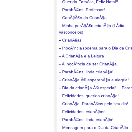
– Querida FamÃ­lia, Feliz Natal!!
– ParabÃ©ns, Professor!
– CanÃ§Ã£o da CrianÃ§a
– Minha porÃ§Ã£o crianÃ§a (LÃ­dia
Vasconcelos)
– CrianÃ§as
– InocÃªncia (poema para o Dia da Cr
– A CrianÃ§a e a Leitura
– A InocÃªncia de ser CrianÃ§a
– ParabÃ©ns, linda crianÃ§a!
– CrianÃ§a Ã© esperanÃ§a e alegria!
– Dia da crianÃ§a Ã© especial!… Para
– Felicidades, querida crianÃ§a!
– CrianÃ§a: ParabÃ©ns pelo seu dia!
– Felicidades, crianÃ§as!!
– ParabÃ©ns, linda crianÃ§a!
– Mensagem para o Dia da CrianÃ§a