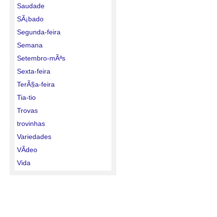
Saudade
SÃ¡bado
Segunda-feira
Semana
Setembro-mÃªs
Sexta-feira
TerÃ§a-feira
Tia-tio
Trovas
trovinhas
Variedades
VÃ­deo
Vida