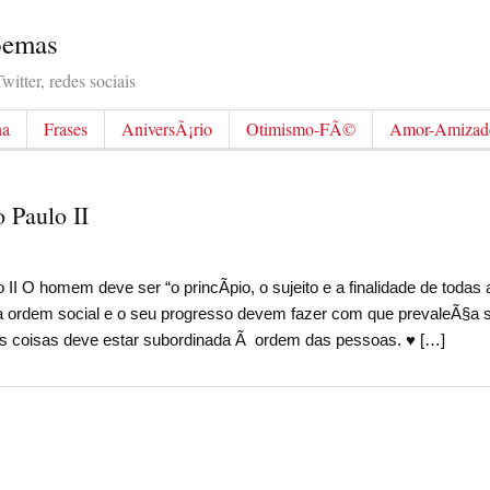
Poemas
itter, redes sociais
na
Frases
AniversÃ¡rio
Otimismo-FÃ©
Amor-Amizad
 Paulo II
 O homem deve ser “o princÃ­pio, o sujeito e a finalidade de todas 
, a ordem social e o seu progresso devem fazer com que prevaleÃ§a
s coisas deve estar subordinada Ã ordem das pessoas. ♥ […]