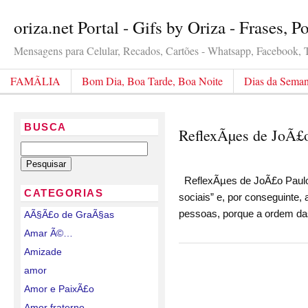
oriza.net Portal - Gifs by Oriza - Frases, 
Mensagens para Celular, Recados, Cartões - Whatsapp, Facebook, Tw
FAMÃLIA
Bom Dia, Boa Tarde, Boa Noite
Dias da Sema
BUSCA
ReflexÃµes de JoÃ£o
ReflexÃµes de JoÃ£o Paulo II
CATEGORIAS
sociais” e, por conseguinte
pessoas, porque a ordem da
AÃ§Ã£o de GraÃ§as
Amar Ã©…
Amizade
amor
Amor e PaixÃ£o
Amor fraterno