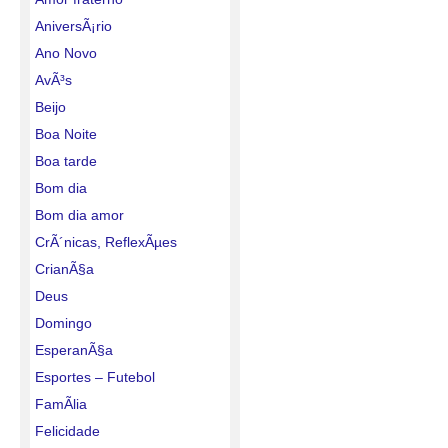
AniversÃ¡rio
Ano Novo
AvÃ³s
Beijo
Boa Noite
Boa tarde
Bom dia
Bom dia amor
CrÃ´nicas, ReflexÃµes
CrianÃ§a
Deus
Domingo
EsperanÃ§a
Esportes – Futebol
FamÃ­lia
Felicidade