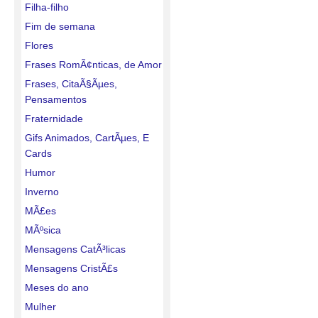
Filha-filho
Fim de semana
Flores
Frases RomÃ¢nticas, de Amor
Frases, CitaÃ§Ãµes,
Pensamentos
Fraternidade
Gifs Animados, CartÃµes, E
Cards
Humor
Inverno
MÃ£es
MÃºsica
Mensagens CatÃ³licas
Mensagens CristÃ£s
Meses do ano
Mulher