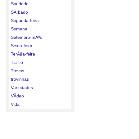
Saudade
SÃ¡bado
Segunda-feira
Semana
Setembro-mÃªs
Sexta-feira
TerÃ§a-feira
Tia-tio
Trovas
trovinhas
Variedades
VÃ­deo
Vida