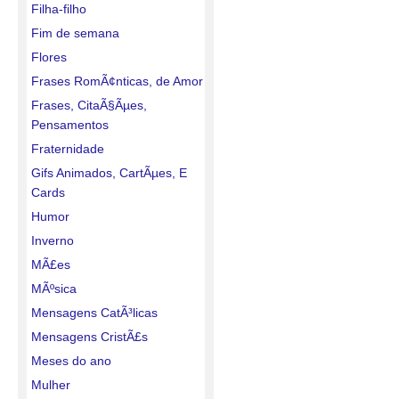
Filha-filho
Fim de semana
Flores
Frases RomÃ¢nticas, de Amor
Frases, CitaÃ§Ãµes,
Pensamentos
Fraternidade
Gifs Animados, CartÃµes, E
Cards
Humor
Inverno
MÃ£es
MÃºsica
Mensagens CatÃ³licas
Mensagens CristÃ£s
Meses do ano
Mulher