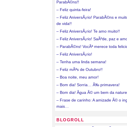
ParabÃ©ns!!
– Feliz quinta-feira!
– Feliz AniversÃ¡rio! ParabÃ©ns e mui
de vida!!
– Feliz AniversÃ¡rio! Te amo muito!!
– Feliz AniversÃ¡rio! SaÃºde, paz e amo
– ParabÃ©ns! VocÃª merece toda felici
– Feliz AniversÃ¡rio!
– Tenha uma linda semana!
– Feliz mÃªs de Outubro!!
– Boa noite, meu amor!
– Bom dia! Sorria… Ã‰ primavera!
– Bom dia! Ãgua Ã© um bem da nature
– Frase de carinho: A amizade Ã© o in
mais…
BLOGROLL