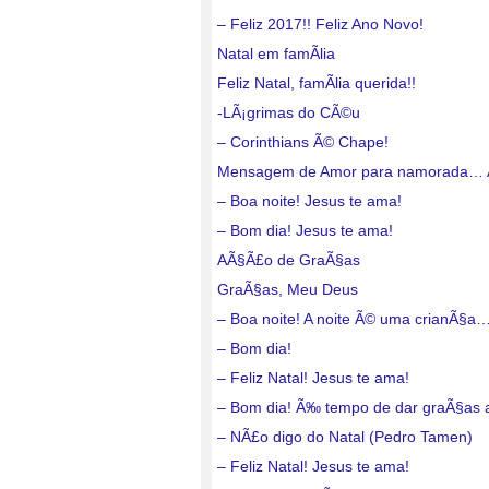
– Feliz 2017!! Feliz Ano Novo!
Natal em famÃ­lia
Feliz Natal, famÃ­lia querida!!
-LÃ¡grimas do CÃ©u
– Corinthians Ã© Chape!
Mensagem de Amor para namorada…
– Boa noite! Jesus te ama!
– Bom dia! Jesus te ama!
AÃ§Ã£o de GraÃ§as
GraÃ§as, Meu Deus
– Boa noite! A noite Ã© uma crianÃ§a
– Bom dia!
– Feliz Natal! Jesus te ama!
– Bom dia! Ã‰ tempo de dar graÃ§as
– NÃ£o digo do Natal (Pedro Tamen)
– Feliz Natal! Jesus te ama!