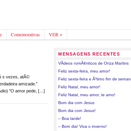
e
Comemorativas
VER +
MENSAGENS RECENTES
VÃ­deos romÃ¢nticos de Oriza Martins
Feliz sexta-feira, meu amor!
 s vezes, atÃ©
Feliz sexta-feira e Ã³timo fim de sema
verdadeira amizade.”
Feliz Natal, meu amor!
­dio) “O amor pede, […]
Feliz Natal, meu amor, te amo!
Bom dia com Jesus
Bom dia com Jesus!
– Boa tarde!
– Bom dia! Viva o inverno!