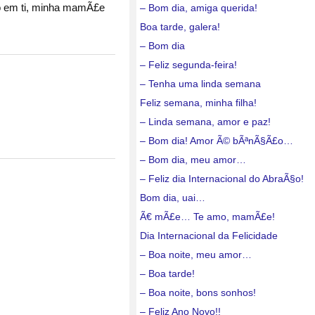
so em ti, minha mamÃ£e
– Bom dia, amiga querida!
Boa tarde, galera!
– Bom dia
– Feliz segunda-feira!
– Tenha uma linda semana
Feliz semana, minha filha!
– Linda semana, amor e paz!
– Bom dia! Amor Ã© bÃªnÃ§Ã£o…
– Bom dia, meu amor…
– Feliz dia Internacional do AbraÃ§o!
Bom dia, uai…
Ã€ mÃ£e… Te amo, mamÃ£e!
Dia Internacional da Felicidade
– Boa noite, meu amor…
– Boa tarde!
– Boa noite, bons sonhos!
– Feliz Ano Novo!!