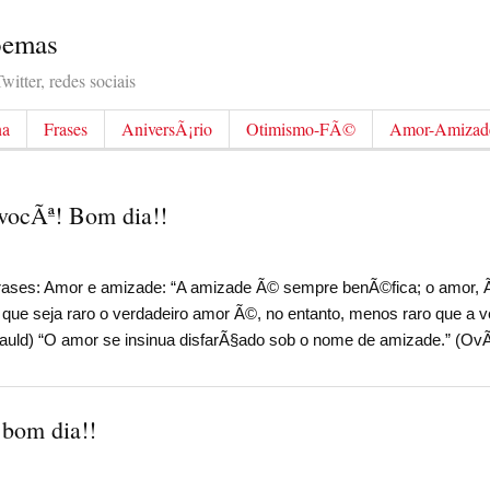
Poemas
itter, redes sociais
na
Frases
AniversÃ¡rio
Otimismo-FÃ©
Amor-Amizad
 vocÃª! Bom dia!!
s: Amor e amizade: “A amizade Ã© sempre benÃ©fica; o amor, Ã
 que seja raro o verdadeiro amor Ã©, no entanto, menos raro que a 
uld) “O amor se insinua disfarÃ§ado sob o nome de amizade.” (OvÃ
bom dia!!