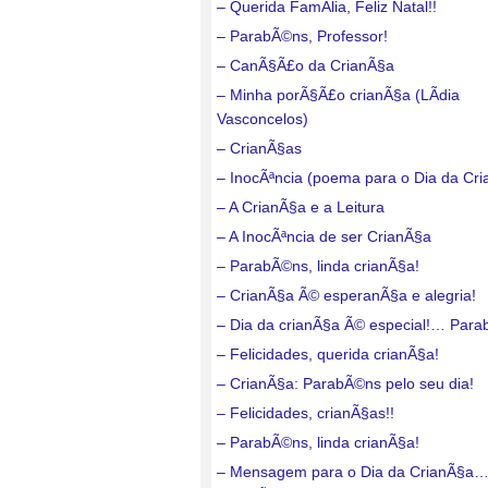
– Querida FamÃ­lia, Feliz Natal!!
– ParabÃ©ns, Professor!
– CanÃ§Ã£o da CrianÃ§a
– Minha porÃ§Ã£o crianÃ§a (LÃ­dia
Vasconcelos)
– CrianÃ§as
– InocÃªncia (poema para o Dia da Cr
– A CrianÃ§a e a Leitura
– A InocÃªncia de ser CrianÃ§a
– ParabÃ©ns, linda crianÃ§a!
– CrianÃ§a Ã© esperanÃ§a e alegria!
– Dia da crianÃ§a Ã© especial!… Para
– Felicidades, querida crianÃ§a!
– CrianÃ§a: ParabÃ©ns pelo seu dia!
– Felicidades, crianÃ§as!!
– ParabÃ©ns, linda crianÃ§a!
– Mensagem para o Dia da CrianÃ§a