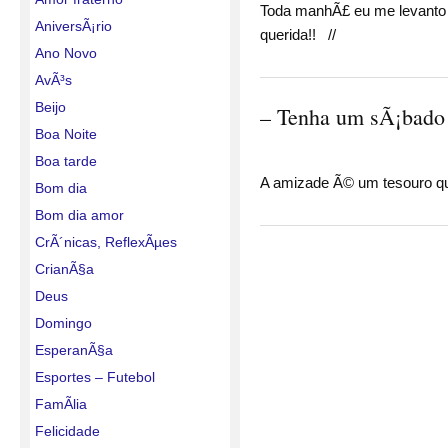
Toda manhÃ£ eu me levanto 
AniversÃ¡rio
querida!! //
Ano Novo
AvÃ³s
Beijo
– Tenha um sÃ¡bado 
Boa Noite
Boa tarde
A amizade Ã© um tesouro 
Bom dia
Bom dia amor
CrÃ´nicas, ReflexÃµes
CrianÃ§a
Deus
Domingo
EsperanÃ§a
Esportes – Futebol
FamÃ­lia
Felicidade