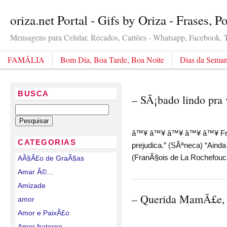
oriza.net Portal - Gifs by Oriza - Frases, 
Mensagens para Celular, Recados, Cartões - Whatsapp, Facebook, Tw
FAMÃLIA
Bom Dia, Boa Tarde, Boa Noite
Dias da Sema
BUSCA
– SÃ¡bado lindo pra
â™¥ â™¥ â™¥ â™¥ â™¥ Frase
CATEGORIAS
prejudica.” (SÃªneca) “Ainda
(FranÃ§ois de La Rochefouca
AÃ§Ã£o de GraÃ§as
Amar Ã©…
Amizade
– Querida MamÃ£e, 
amor
Amor e PaixÃ£o
Amor fraterno