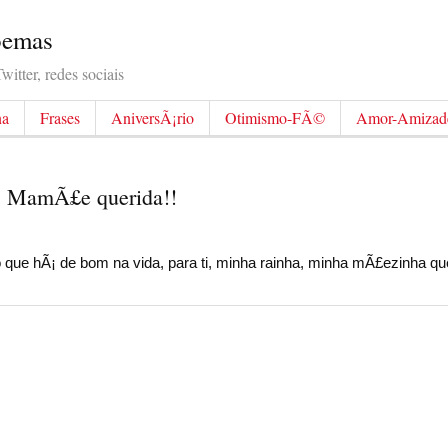
Poemas
itter, redes sociais
na
Frases
AniversÃ¡rio
Otimismo-FÃ©
Amor-Amizad
o, MamÃ£e querida!!
 que hÃ¡ de bom na vida, para ti, minha rainha, minha mÃ£ezinha qu