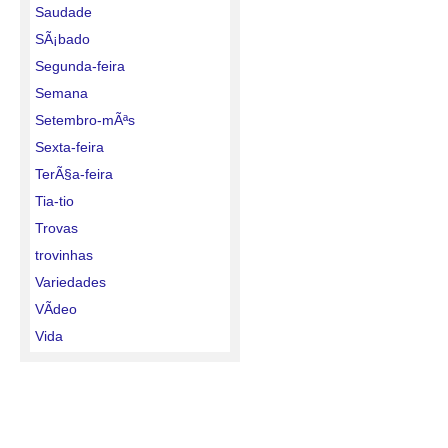
Saudade
SÃ¡bado
Segunda-feira
Semana
Setembro-mÃªs
Sexta-feira
TerÃ§a-feira
Tia-tio
Trovas
trovinhas
Variedades
VÃ­deo
Vida