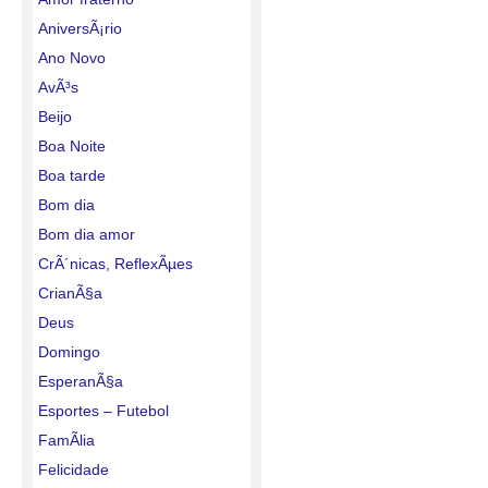
AniversÃ¡rio
Ano Novo
AvÃ³s
Beijo
Boa Noite
Boa tarde
Bom dia
Bom dia amor
CrÃ´nicas, ReflexÃµes
CrianÃ§a
Deus
Domingo
EsperanÃ§a
Esportes – Futebol
FamÃ­lia
Felicidade