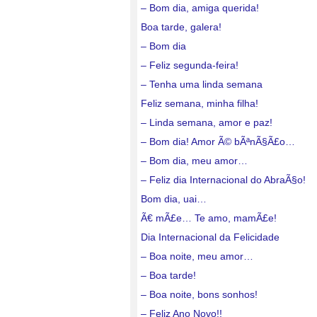
– Bom dia, amiga querida!
Boa tarde, galera!
– Bom dia
– Feliz segunda-feira!
– Tenha uma linda semana
Feliz semana, minha filha!
– Linda semana, amor e paz!
– Bom dia! Amor Ã© bÃªnÃ§Ã£o…
– Bom dia, meu amor…
– Feliz dia Internacional do AbraÃ§o!
Bom dia, uai…
Ã€ mÃ£e… Te amo, mamÃ£e!
Dia Internacional da Felicidade
– Boa noite, meu amor…
– Boa tarde!
– Boa noite, bons sonhos!
– Feliz Ano Novo!!