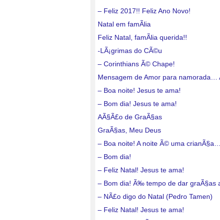
– Feliz 2017!! Feliz Ano Novo!
Natal em famÃ­lia
Feliz Natal, famÃ­lia querida!!
-LÃ¡grimas do CÃ©u
– Corinthians Ã© Chape!
Mensagem de Amor para namorada…
– Boa noite! Jesus te ama!
– Bom dia! Jesus te ama!
AÃ§Ã£o de GraÃ§as
GraÃ§as, Meu Deus
– Boa noite! A noite Ã© uma crianÃ§a
– Bom dia!
– Feliz Natal! Jesus te ama!
– Bom dia! Ã‰ tempo de dar graÃ§as
– NÃ£o digo do Natal (Pedro Tamen)
– Feliz Natal! Jesus te ama!