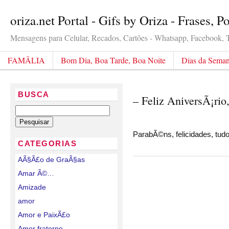
oriza.net Portal - Gifs by Oriza - Frases, 
Mensagens para Celular, Recados, Cartões - Whatsapp, Facebook, Tw
FAMÃLIA
Bom Dia, Boa Tarde, Boa Noite
Dias da Sema
BUSCA
– Feliz AniversÃ¡ri
ParabÃ©ns, felicidades, tudo
CATEGORIAS
AÃ§Ã£o de GraÃ§as
Amar Ã©…
Amizade
amor
Amor e PaixÃ£o
Amor fraterno