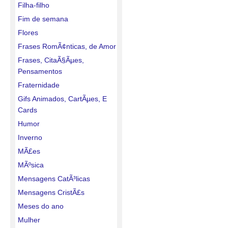
Filha-filho
Fim de semana
Flores
Frases RomÃ¢nticas, de Amor
Frases, CitaÃ§Ãµes,
Pensamentos
Fraternidade
Gifs Animados, CartÃµes, E
Cards
Humor
Inverno
MÃ£es
MÃºsica
Mensagens CatÃ³licas
Mensagens CristÃ£s
Meses do ano
Mulher