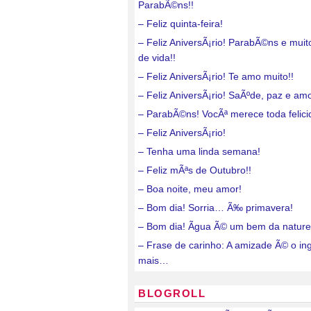
ParabÃ©ns!!
– Feliz quinta-feira!
– Feliz AniversÃ¡rio! ParabÃ©ns e mui
de vida!!
– Feliz AniversÃ¡rio! Te amo muito!!
– Feliz AniversÃ¡rio! SaÃºde, paz e amo
– ParabÃ©ns! VocÃª merece toda felici
– Feliz AniversÃ¡rio!
– Tenha uma linda semana!
– Feliz mÃªs de Outubro!!
– Boa noite, meu amor!
– Bom dia! Sorria… Ã‰ primavera!
– Bom dia! Ãgua Ã© um bem da nature
– Frase de carinho: A amizade Ã© o in
mais…
BLOGROLL