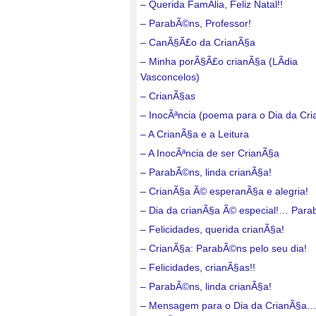
– Querida FamÃ­lia, Feliz Natal!!
– ParabÃ©ns, Professor!
– CanÃ§Ã£o da CrianÃ§a
– Minha porÃ§Ã£o crianÃ§a (LÃ­dia
Vasconcelos)
– CrianÃ§as
– InocÃªncia (poema para o Dia da Cr
– A CrianÃ§a e a Leitura
– A InocÃªncia de ser CrianÃ§a
– ParabÃ©ns, linda crianÃ§a!
– CrianÃ§a Ã© esperanÃ§a e alegria!
– Dia da crianÃ§a Ã© especial!… Para
– Felicidades, querida crianÃ§a!
– CrianÃ§a: ParabÃ©ns pelo seu dia!
– Felicidades, crianÃ§as!!
– ParabÃ©ns, linda crianÃ§a!
– Mensagem para o Dia da CrianÃ§a