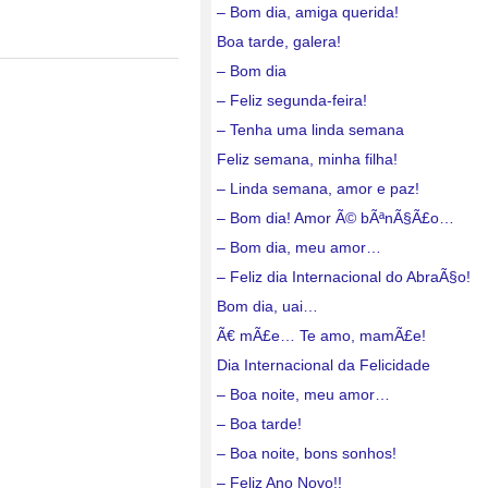
– Bom dia, amiga querida!
Boa tarde, galera!
– Bom dia
– Feliz segunda-feira!
– Tenha uma linda semana
Feliz semana, minha filha!
– Linda semana, amor e paz!
– Bom dia! Amor Ã© bÃªnÃ§Ã£o…
– Bom dia, meu amor…
– Feliz dia Internacional do AbraÃ§o!
Bom dia, uai…
Ã€ mÃ£e… Te amo, mamÃ£e!
Dia Internacional da Felicidade
– Boa noite, meu amor…
– Boa tarde!
– Boa noite, bons sonhos!
– Feliz Ano Novo!!