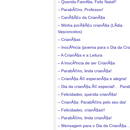
– Querida FamÃ­lia, Feliz Natal!!
– ParabÃ©ns, Professor!
– CanÃ§Ã£o da CrianÃ§a
– Minha porÃ§Ã£o crianÃ§a (LÃ­dia
Vasconcelos)
– CrianÃ§as
– InocÃªncia (poema para o Dia da Cr
– A CrianÃ§a e a Leitura
– A InocÃªncia de ser CrianÃ§a
– ParabÃ©ns, linda crianÃ§a!
– CrianÃ§a Ã© esperanÃ§a e alegria!
– Dia da crianÃ§a Ã© especial!… Para
– Felicidades, querida crianÃ§a!
– CrianÃ§a: ParabÃ©ns pelo seu dia!
– Felicidades, crianÃ§as!!
– ParabÃ©ns, linda crianÃ§a!
– Mensagem para o Dia da CrianÃ§a