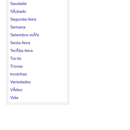
Saudade
SÃ¡bado
Segunda-feira
Semana
Setembro-mÃªs
Sexta-feira
TerÃ§a-feira
Tia-tio
Trovas
trovinhas
Variedades
VÃ­deo
Vida