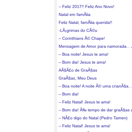
– Feliz 2017!! Feliz Ano Novo!
Natal em famÃ­lia
Feliz Natal, famÃ­lia querida!!
-LÃ¡grimas do CÃ©u
– Corinthians Ã© Chape!
Mensagem de Amor para namorada…
– Boa noite! Jesus te ama!
– Bom dia! Jesus te ama!
AÃ§Ã£o de GraÃ§as
GraÃ§as, Meu Deus
– Boa noite! A noite Ã© uma crianÃ§a
– Bom dia!
– Feliz Natal! Jesus te ama!
– Bom dia! Ã‰ tempo de dar graÃ§as
– NÃ£o digo do Natal (Pedro Tamen)
– Feliz Natal! Jesus te ama!