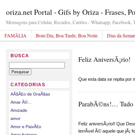
oriza.net Portal - Gifs by Oriza - Frases, 
Mensagens para Celular, Recados, Cartões - Whatsapp, Facebook, Tw
FAMÃLIA
Bom Dia, Boa Tarde, Boa Noite
Dias da Sema
BUSCA
Feliz AniversÃ¡rio!
Que esta data se repita por
CATEGORIAS
AÃ§Ã£o de GraÃ§as
ParabÃ©ns!… Tudo d
Amar Ã©…
Amizade
amor
Feliz aniversÃ¡rio!! Que Deu
Amor e PaixÃ£o
terrÃ­vel Ã© aquele que jÃ¡ 
Amor fraterno