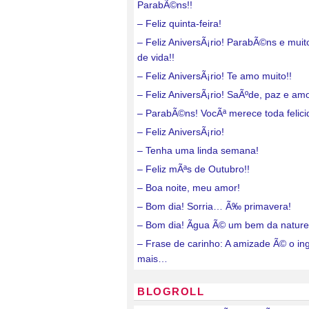
ParabÃ©ns!!
– Feliz quinta-feira!
– Feliz AniversÃ¡rio! ParabÃ©ns e mui
de vida!!
– Feliz AniversÃ¡rio! Te amo muito!!
– Feliz AniversÃ¡rio! SaÃºde, paz e amo
– ParabÃ©ns! VocÃª merece toda felici
– Feliz AniversÃ¡rio!
– Tenha uma linda semana!
– Feliz mÃªs de Outubro!!
– Boa noite, meu amor!
– Bom dia! Sorria… Ã‰ primavera!
– Bom dia! Ãgua Ã© um bem da nature
– Frase de carinho: A amizade Ã© o in
mais…
BLOGROLL