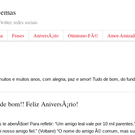
Poemas
itter, redes sociais
na
Frases
AniversÃ¡rio
Otimismo-FÃ©
Amor-Amizad
 muitos e muitos anos, com alegria, paz e amor! Tudo de bom, do f
e bom!! Feliz AniversÃ¡rio!
s te abenÃ§oe! Para refletir: “Um amigo leal vale por 10 mil parentes
foi nosso amigo fiel.” (Voltaire) “O nome do amigo Ã© comum, mas sua