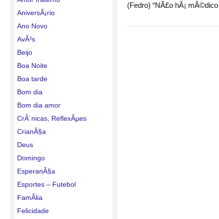
(Fedro) “NÃ£o hÃ¡ mÃ©dico m
AniversÃ¡rio
Ano Novo
AvÃ³s
Beijo
Boa Noite
Boa tarde
Bom dia
Bom dia amor
CrÃ´nicas, ReflexÃµes
CrianÃ§a
Deus
Domingo
EsperanÃ§a
Esportes – Futebol
FamÃ­lia
Felicidade