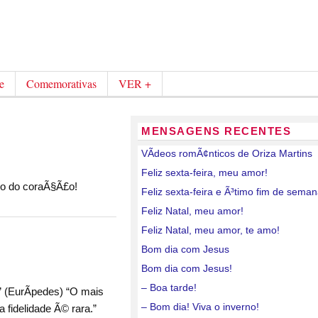
e
Comemorativas
VER +
MENSAGENS RECENTES
VÃ­deos romÃ¢nticos de Oriza Martins
Feliz sexta-feira, meu amor!
undo do coraÃ§Ã£o!
Feliz sexta-feira e Ã³timo fim de sema
Feliz Natal, meu amor!
Feliz Natal, meu amor, te amo!
Bom dia com Jesus
Bom dia com Jesus!
– Boa tarde!
.” (EurÃ­pedes) “O mais
– Bom dia! Viva o inverno!
 fidelidade Ã© rara.”