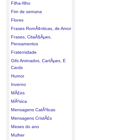
Filha-filho
Fim de semana
Flores
Frases RomÃ¢nticas, de Amor
Frases, CitaÃ§Ãµes,
Pensamentos
Fraternidade
Gifs Animados, CartÃµes, E
Cards
Humor
Inverno
MÃ£es
MÃºsica
Mensagens CatÃ³licas
Mensagens CristÃ£s
Meses do ano
Mulher