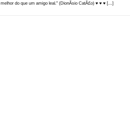
elhor do que um amigo leal.” (DionÃ­sio CatÃ£o) ♥ ♥ ♥ […]