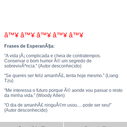
â™¥ â™¥ â™¥ â™¥ â™¥
Frases de EsperanÃ§a:
“A vida jÃ¡ complicada e cheia de contratempos.
Conservar o bom humor Ã© um segredo de
sobrevivÃªncia.” (Autor desconhecido)
“Se queres ser feliz amanhÃ£, tenta hoje mesmo.” (Liang
Tzu)
“Me interessa o futuro porque Ã© aonde vou passar o resto
da minha vida.” (Woody Allen)
“O dia de amanhÃ£ ninguÃ©m usou… pode ser seu!”
(Autor desconhecido)