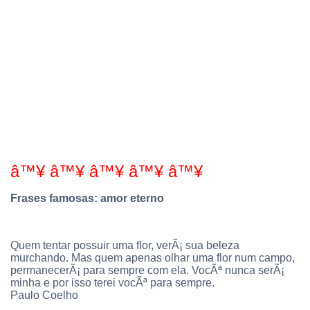
â™¥ â™¥ â™¥ â™¥ â™¥
Frases famosas: amor eterno
Quem tentar possuir uma flor, verÃ¡ sua beleza
murchando. Mas quem apenas olhar uma flor num campo,
permanecerÃ¡ para sempre com ela. VocÃª nunca serÃ¡
minha e por isso terei vocÃª para sempre.
Paulo Coelho