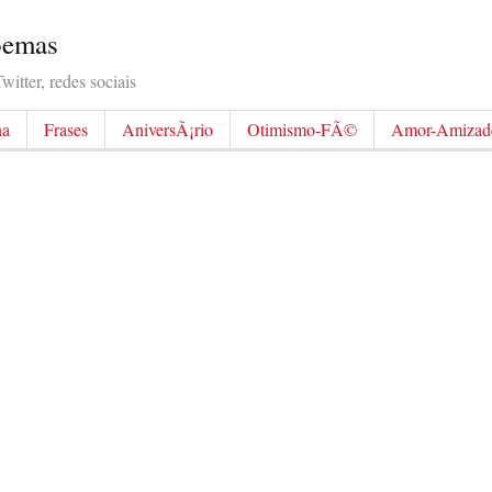
Poemas
itter, redes sociais
na
Frases
AniversÃ¡rio
Otimismo-FÃ©
Amor-Amizad