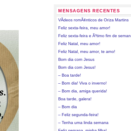
MENSAGENS RECENTES
VÃ­deos romÃ¢nticos de Oriza Martins
Feliz sexta-feira, meu amor!
Feliz sexta-feira e Ã³timo fim de sema
Feliz Natal, meu amor!
Feliz Natal, meu amor, te amo!
Bom dia com Jesus
Bom dia com Jesus!
– Boa tarde!
– Bom dia! Viva o inverno!
– Bom dia, amiga querida!
Boa tarde, galera!
– Bom dia
– Feliz segunda-feira!
– Tenha uma linda semana
Feliz semana, minha filha!