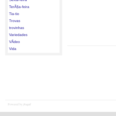
TerÃ§a-feira
Tia-tio
Trovas
trovinhas
Variedades
VÃ­deo
Vida
Powered by
frugal