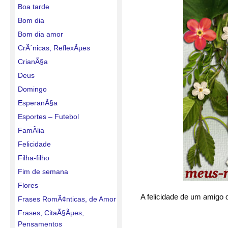
Boa tarde
Bom dia
Bom dia amor
CrÃ´nicas, ReflexÃµes
CrianÃ§a
Deus
Domingo
EsperanÃ§a
Esportes – Futebol
FamÃ­lia
Felicidade
Filha-filho
Fim de semana
Flores
A felicidade de um amigo 
Frases RomÃ¢nticas, de Amor
Frases, CitaÃ§Ãµes,
Pensamentos