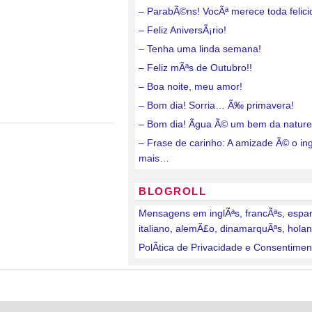
– ParabÃ©ns! VocÃª merece toda felici
– Feliz AniversÃ¡rio!
– Tenha uma linda semana!
– Feliz mÃªs de Outubro!!
– Boa noite, meu amor!
– Bom dia! Sorria… Ã‰ primavera!
– Bom dia! Ãgua Ã© um bem da nature
– Frase de carinho: A amizade Ã© o in
mais…
BLOGROLL
Mensagens em inglÃªs, francÃªs, espa
italiano, alemÃ£o, dinamarquÃªs, hola
PolÃ­tica de Privacidade e Consentimen