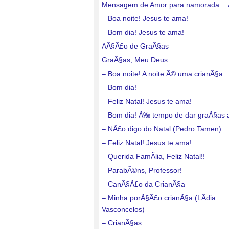
Mensagem de Amor para namorada…
– Boa noite! Jesus te ama!
– Bom dia! Jesus te ama!
AÃ§Ã£o de GraÃ§as
GraÃ§as, Meu Deus
– Boa noite! A noite Ã© uma crianÃ§a
– Bom dia!
– Feliz Natal! Jesus te ama!
– Bom dia! Ã‰ tempo de dar graÃ§as
– NÃ£o digo do Natal (Pedro Tamen)
– Feliz Natal! Jesus te ama!
– Querida FamÃ­lia, Feliz Natal!!
– ParabÃ©ns, Professor!
– CanÃ§Ã£o da CrianÃ§a
– Minha porÃ§Ã£o crianÃ§a (LÃ­dia
Vasconcelos)
– CrianÃ§as