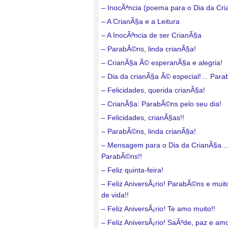
– InocÃªncia (poema para o Dia da Cr
– A CrianÃ§a e a Leitura
– A InocÃªncia de ser CrianÃ§a
– ParabÃ©ns, linda crianÃ§a!
– CrianÃ§a Ã© esperanÃ§a e alegria!
– Dia da crianÃ§a Ã© especial!… Para
– Felicidades, querida crianÃ§a!
– CrianÃ§a: ParabÃ©ns pelo seu dia!
– Felicidades, crianÃ§as!!
– ParabÃ©ns, linda crianÃ§a!
– Mensagem para o Dia da CrianÃ§a
ParabÃ©ns!!
– Feliz quinta-feira!
– Feliz AniversÃ¡rio! ParabÃ©ns e mui
de vida!!
– Feliz AniversÃ¡rio! Te amo muito!!
– Feliz AniversÃ¡rio! SaÃºde, paz e amo