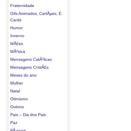
Fraternidade
Gifs Animados, CartÃµes, E
Cards
Humor
Inverno
MÃ£es
MÃºsica
Mensagens CatÃ³licas
Mensagens CristÃ£s
Meses do ano
Mulher
Natal
Otimismo
Outono
Pais – Dia dos Pais
Paz
PÃ¡scoa