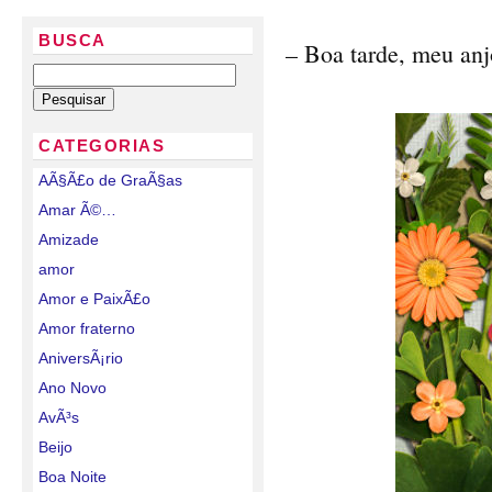
BUSCA
– Boa tarde, meu anj
CATEGORIAS
AÃ§Ã£o de GraÃ§as
Amar Ã©…
Amizade
amor
Amor e PaixÃ£o
Amor fraterno
AniversÃ¡rio
Ano Novo
AvÃ³s
Beijo
Boa Noite