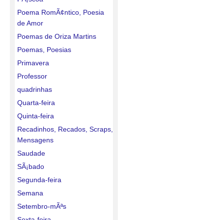
Poema RomÃ¢ntico, Poesia
de Amor
Poemas de Oriza Martins
Poemas, Poesias
Primavera
Professor
quadrinhas
Quarta-feira
Quinta-feira
Recadinhos, Recados, Scraps,
Mensagens
Saudade
SÃ¡bado
Segunda-feira
Semana
Setembro-mÃªs
Sexta-feira