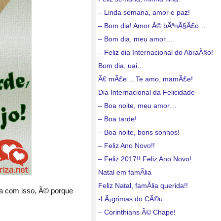
– Linda semana, amor e paz!
– Bom dia! Amor Ã© bÃªnÃ§Ã£o…
– Bom dia, meu amor…
– Feliz dia Internacional do AbraÃ§o!
Bom dia, uai…
Ã€ mÃ£e… Te amo, mamÃ£e!
Dia Internacional da Felicidade
– Boa noite, meu amor…
– Boa tarde!
– Boa noite, bons sonhos!
– Feliz Ano Novo!!
– Feliz 2017!! Feliz Ano Novo!
Natal em famÃ­lia
Feliz Natal, famÃ­lia querida!!
ra com isso, Ã© porque
-LÃ¡grimas do CÃ©u
– Corinthians Ã© Chape!