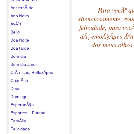
AniversÃ¡rio
Para vocÃª q
Ano Novo
silenciosamente, ro
AvÃ³s
felicidade, para vo
Beijo
dÃ¡ emoÃ§Ãµes Ãºnic
Boa Noite
dos meus olhos,
Boa tarde
Bom dia
Bom dia amor
CrÃ´nicas, ReflexÃµes
CrianÃ§a
Deus
Domingo
EsperanÃ§a
Esportes – Futebol
FamÃ­lia
Felicidade