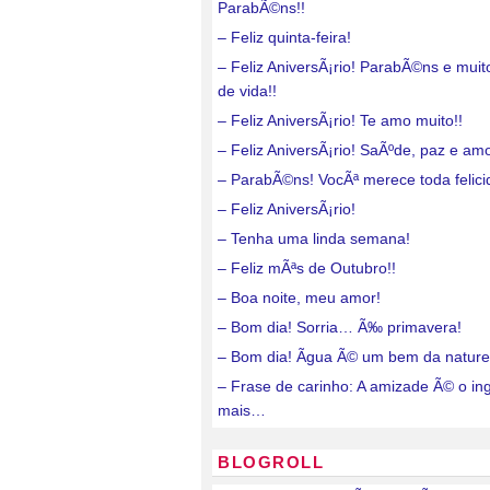
ParabÃ©ns!!
– Feliz quinta-feira!
– Feliz AniversÃ¡rio! ParabÃ©ns e mui
de vida!!
– Feliz AniversÃ¡rio! Te amo muito!!
– Feliz AniversÃ¡rio! SaÃºde, paz e amo
– ParabÃ©ns! VocÃª merece toda felici
– Feliz AniversÃ¡rio!
– Tenha uma linda semana!
– Feliz mÃªs de Outubro!!
– Boa noite, meu amor!
– Bom dia! Sorria… Ã‰ primavera!
– Bom dia! Ãgua Ã© um bem da nature
– Frase de carinho: A amizade Ã© o in
mais…
BLOGROLL