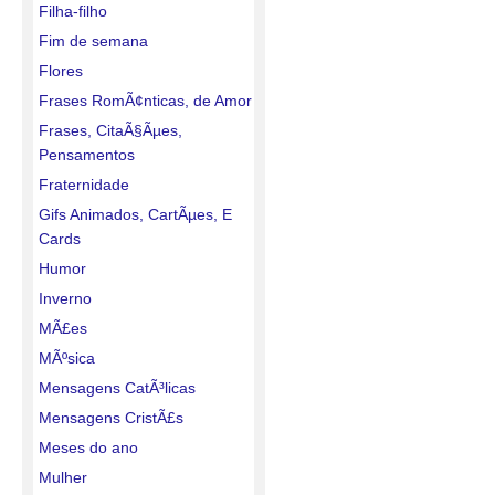
Filha-filho
Fim de semana
Flores
Frases RomÃ¢nticas, de Amor
Frases, CitaÃ§Ãµes,
Pensamentos
Fraternidade
Gifs Animados, CartÃµes, E
Cards
Humor
Inverno
MÃ£es
MÃºsica
Mensagens CatÃ³licas
Mensagens CristÃ£s
Meses do ano
Mulher