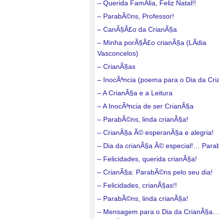
– Querida FamÃ­lia, Feliz Natal!!
– ParabÃ©ns, Professor!
– CanÃ§Ã£o da CrianÃ§a
– Minha porÃ§Ã£o crianÃ§a (LÃ­dia
Vasconcelos)
– CrianÃ§as
– InocÃªncia (poema para o Dia da Cr
– A CrianÃ§a e a Leitura
– A InocÃªncia de ser CrianÃ§a
– ParabÃ©ns, linda crianÃ§a!
– CrianÃ§a Ã© esperanÃ§a e alegria!
– Dia da crianÃ§a Ã© especial!… Para
– Felicidades, querida crianÃ§a!
– CrianÃ§a: ParabÃ©ns pelo seu dia!
– Felicidades, crianÃ§as!!
– ParabÃ©ns, linda crianÃ§a!
– Mensagem para o Dia da CrianÃ§a