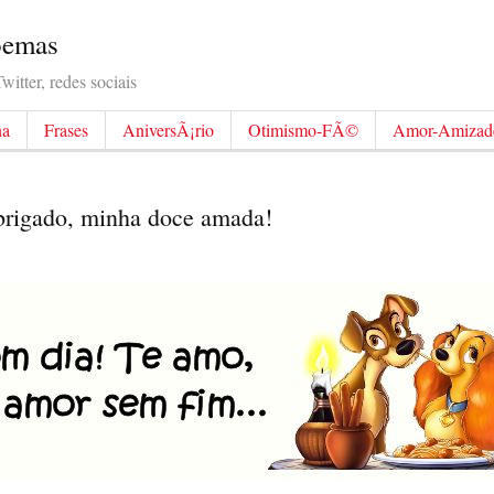
Poemas
itter, redes sociais
na
Frases
AniversÃ¡rio
Otimismo-FÃ©
Amor-Amizad
obrigado, minha doce amada!