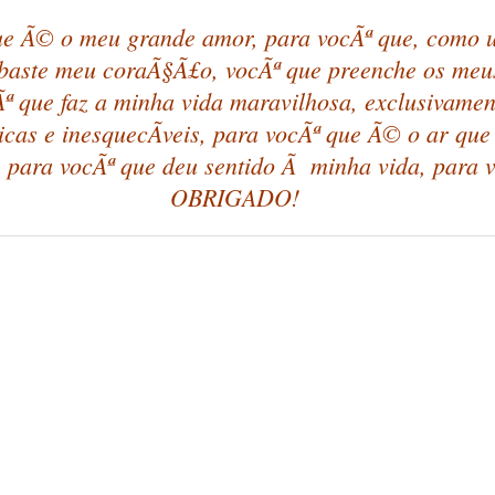
ue Ã© o meu grande amor, para vocÃª que, como 
ubaste meu coraÃ§Ã£o, vocÃª que preenche os meus
cÃª que faz a minha vida maravilhosa, exclusivame
as e inesquecÃ­veis, para vocÃª que Ã© o ar que e
 para vocÃª que deu sentido Ã minha vida, para v
OBRIGADO!