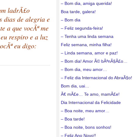
– Bom dia, amiga querida!
um ladrÃ£o
Boa tarde, galera!
 dias de alegria e
– Bom dia
nte a que vocÃª me
– Feliz segunda-feira!
u respiro e a luz
– Tenha uma linda semana
ocÃª eu digo:
Feliz semana, minha filha!
– Linda semana, amor e paz!
– Bom dia! Amor Ã© bÃªnÃ§Ã£o…
– Bom dia, meu amor…
– Feliz dia Internacional do AbraÃ§o!
Bom dia, uai…
Ã€ mÃ£e… Te amo, mamÃ£e!
Dia Internacional da Felicidade
– Boa noite, meu amor…
– Boa tarde!
– Boa noite, bons sonhos!
– Feliz Ano Novo!!