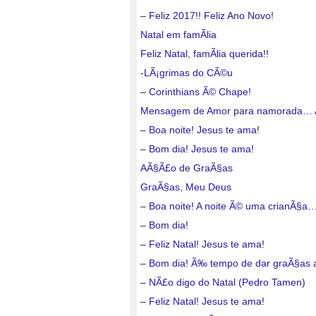
– Feliz 2017!! Feliz Ano Novo!
Natal em famÃ­lia
Feliz Natal, famÃ­lia querida!!
-LÃ¡grimas do CÃ©u
– Corinthians Ã© Chape!
Mensagem de Amor para namorada…
– Boa noite! Jesus te ama!
– Bom dia! Jesus te ama!
AÃ§Ã£o de GraÃ§as
GraÃ§as, Meu Deus
– Boa noite! A noite Ã© uma crianÃ§a
– Bom dia!
– Feliz Natal! Jesus te ama!
– Bom dia! Ã‰ tempo de dar graÃ§as
– NÃ£o digo do Natal (Pedro Tamen)
– Feliz Natal! Jesus te ama!