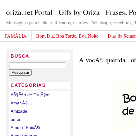
oriza.net Portal - Gifs by Oriza - Frases, 
Mensagens para Celular, Recados, Cartões - Whatsapp, Facebook, Tw
FAMÃLIA
Bom Dia, Boa Tarde, Boa Noite
Dias da Sema
BUSCA
A vocÃª, querida.. 
CATEGORIAS
AÃ§Ã£o de GraÃ§as
Amar Ã©…
Amizade
amor
Amor e PaixÃ£o
Amor fraterno