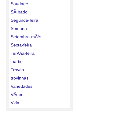
Saudade
SÃ¡bado
Segunda-feira
Semana
Setembro-mÃªs
Sexta-feira
TerÃ§a-feira
Tia-tio
Trovas
trovinhas
Variedades
VÃ­deo
Vida