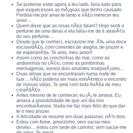
Se pudesse estar agora a teu lado, faria tudo para
que esquecesses as mÃ¡goas que tenho causado.
Perdoa-me por amar-te tanto e nÃ£o merecer teu
amor…
Quem disse que as rosas nÃ£o falam? Hoje senti o
perfume de uma delas e ela falou-me de ti atravÃ©s
do seu perfume…
Desde que te conheci, escravizei-me. Ã‰ uma doce
escravidÃ£o, com correntes de alegria, de prazer e
de esperanÃ§a. Te amo, meu amor!!
Assim como as conchinhas do mar, como as
andorinhas no cÃ©u, como as pombinhas
mensageiras, somos dois amantes inseparÃ¡veis…
Duas almas que se encontraram numa noite de
luar… nÃ£o poderia ser mais romÃ¢ntico o encontro
de nossas vidas. Te amo com toda forÃ§a de meu
coraÃ§Ã£o.
Antes mesmo de te conhecer, eu jÃ¡ te amava. Eu
amava a possibilidade de que um dia nos
encontrarÃ­amos. Nada me faz mais feliz do que dar-
te o meu prazer.
A felicidade se resume em duas palavras: nÃ³s dois.
Estou com fome, amorzinho, vem saciar meu
desejo… estou com sede de carinho; vem saciar-me
de amor. Te amo!!