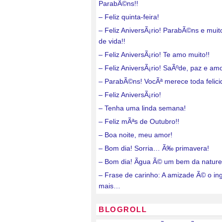
ParabÃ©ns!!
– Feliz quinta-feira!
– Feliz AniversÃ¡rio! ParabÃ©ns e mui
de vida!!
– Feliz AniversÃ¡rio! Te amo muito!!
– Feliz AniversÃ¡rio! SaÃºde, paz e amo
– ParabÃ©ns! VocÃª merece toda felici
– Feliz AniversÃ¡rio!
– Tenha uma linda semana!
– Feliz mÃªs de Outubro!!
– Boa noite, meu amor!
– Bom dia! Sorria… Ã‰ primavera!
– Bom dia! Ãgua Ã© um bem da nature
– Frase de carinho: A amizade Ã© o in
mais…
BLOGROLL