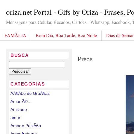
oriza.net Portal - Gifs by Oriza - Frases, 
Mensagens para Celular, Recados, Cartões - Whatsapp, Facebook, Tw
FAMÃLIA
Bom Dia, Boa Tarde, Boa Noite
Dias da Sema
BUSCA
Prece
CATEGORIAS
AÃ§Ã£o de GraÃ§as
Amar Ã©…
Amizade
amor
Amor e PaixÃ£o
Amor fraterno