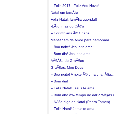
– Feliz 2017!! Feliz Ano Novo!
Natal em famÃ­lia
Feliz Natal, famÃ­lia querida!!
-LÃ¡grimas do CÃ©u
– Corinthians Ã© Chape!
Mensagem de Amor para namorada…
– Boa noite! Jesus te ama!
– Bom dia! Jesus te ama!
AÃ§Ã£o de GraÃ§as
GraÃ§as, Meu Deus
– Boa noite! A noite Ã© uma crianÃ§a
– Bom dia!
– Feliz Natal! Jesus te ama!
– Bom dia! Ã‰ tempo de dar graÃ§as
– NÃ£o digo do Natal (Pedro Tamen)
– Feliz Natal! Jesus te ama!