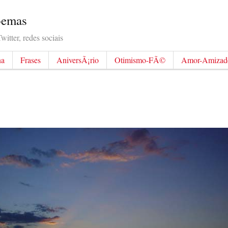
Poemas
itter, redes sociais
na
Frases
AniversÃ¡rio
Otimismo-FÃ©
Amor-Amizad