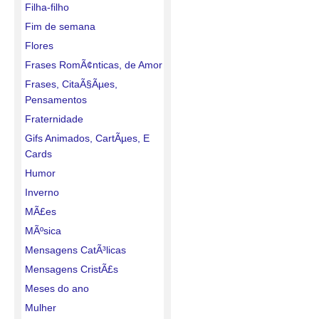
Filha-filho
Fim de semana
Flores
Frases RomÃ¢nticas, de Amor
Frases, CitaÃ§Ãµes,
Pensamentos
Fraternidade
Gifs Animados, CartÃµes, E
Cards
Humor
Inverno
MÃ£es
MÃºsica
Mensagens CatÃ³licas
Mensagens CristÃ£s
Meses do ano
Mulher