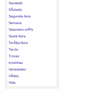
Saudade
SÃ¡bado
Segunda-feira
Semana
Setembro-mÃªs
Sexta-feira
TerÃ§a-feira
Tia-tio
Trovas
trovinhas
Variedades
VÃ­deo
Vida