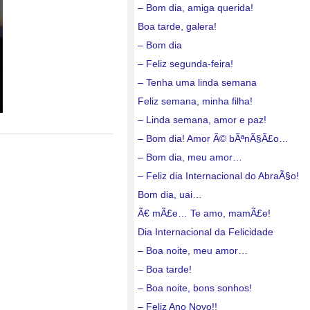
– Bom dia, amiga querida!
Boa tarde, galera!
– Bom dia
– Feliz segunda-feira!
– Tenha uma linda semana
Feliz semana, minha filha!
– Linda semana, amor e paz!
– Bom dia! Amor Ã© bÃªnÃ§Ã£o…
– Bom dia, meu amor…
– Feliz dia Internacional do AbraÃ§o!
Bom dia, uai…
Ã€ mÃ£e… Te amo, mamÃ£e!
Dia Internacional da Felicidade
– Boa noite, meu amor…
– Boa tarde!
– Boa noite, bons sonhos!
– Feliz Ano Novo!!