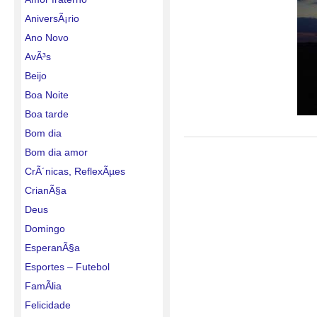
AniversÃ¡rio
Ano Novo
AvÃ³s
Beijo
Boa Noite
Boa tarde
Bom dia
Bom dia amor
CrÃ´nicas, ReflexÃµes
CrianÃ§a
Deus
Domingo
EsperanÃ§a
Esportes – Futebol
FamÃ­lia
Felicidade