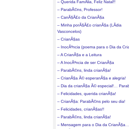
– Querida FamÃ­lia, Feliz Natal!!
– ParabÃ©ns, Professor!
– CanÃ§Ã£o da CrianÃ§a
– Minha porÃ§Ã£o crianÃ§a (LÃ­dia
Vasconcelos)
– CrianÃ§as
– InocÃªncia (poema para o Dia da Cr
– A CrianÃ§a e a Leitura
– A InocÃªncia de ser CrianÃ§a
– ParabÃ©ns, linda crianÃ§a!
– CrianÃ§a Ã© esperanÃ§a e alegria!
– Dia da crianÃ§a Ã© especial!… Para
– Felicidades, querida crianÃ§a!
– CrianÃ§a: ParabÃ©ns pelo seu dia!
– Felicidades, crianÃ§as!!
– ParabÃ©ns, linda crianÃ§a!
– Mensagem para o Dia da CrianÃ§a