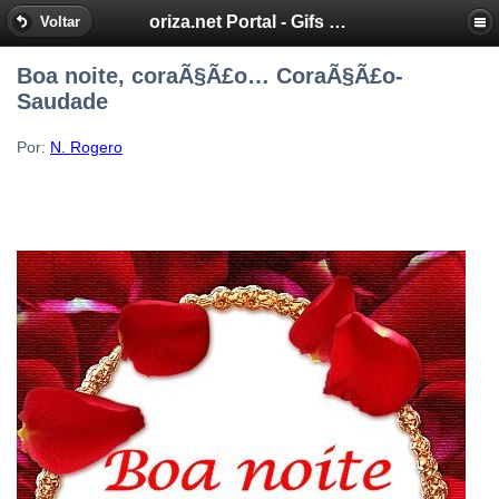
oriza.net Portal - Gifs by Oriza - Frases, Poemas
Voltar
Boa noite, coraÃ§Ã£o… CoraÃ§Ã£o-
Saudade
Por:
N. Rogero