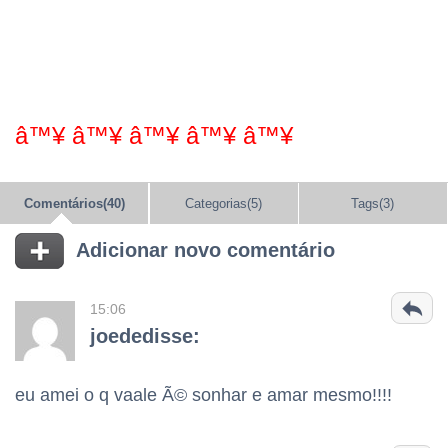
â™¥ â™¥ â™¥ â™¥ â™¥
Comentários(40)
Categorias(5)
Tags(3)
Adicionar novo comentário
15:06
joededisse:
eu amei o q vaale Ã© sonhar e amar mesmo!!!!