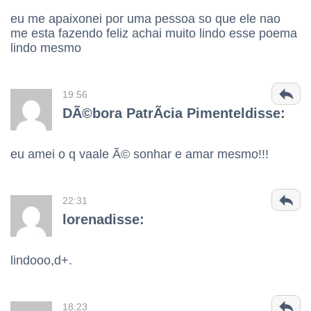
eu me apaixonei por uma pessoa so que ele nao
me esta fazendo feliz achai muito lindo esse poema
lindo mesmo
19:56
DÃ©bora PatrÃ­cia Pimenteldisse:
eu amei o q vaale Ã© sonhar e amar mesmo!!!
22:31
lorenadisse:
lindooo,d+.
18:23