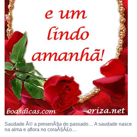
Saudade Ã© a presenÃ§a do passado… A saudade nasce
na alma e aflora no coraÃ§Ã£o…