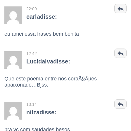
22:09
carladisse:
eu amei essa frases bem bonita
12:42
Lucidalvadisse:
Que este poema entre nos coraÃ§Ãµes
apaixonado…Bjss.
13:14
nilzadisse:
pra vc com saudades besos